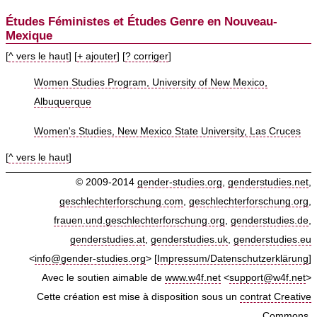
Études Féministes et Études Genre en Nouveau-
Mexique
[
^ vers le haut
] [
+ ajouter
] [
? corriger
]
Women Studies Program, University of New Mexico,
Albuquerque
Women's Studies, New Mexico State University, Las Cruces
[
^ vers le haut
]
© 2009-2014
gender-studies.org
,
genderstudies.net
,
geschlechterforschung.com
,
geschlechterforschung.org
,
frauen.und.geschlechterforschung.org
,
genderstudies.de
,
genderstudies.at
,
genderstudies.uk
,
genderstudies.eu
<
info@gender-studies.org
> [
Impressum/Datenschutzerklärung
]
Avec le soutien aimable de
www.w4f.net
<
support@w4f.net
>
Cette création est mise à disposition sous un
contrat Creative
Commons
.