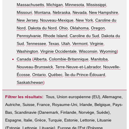
Massachusetts
,
Michigan
,
Minnesota
,
Mississippi
,
Missouri
,
Montana
,
Nebraska
,
Nevada
,
New Hampshire
,
New Jersey
,
Nouveau-Mexique
,
New York
,
Caroline du
Nord
,
Dakota du Nord
,
Ohio
,
Oklahoma
,
Oregon
,
Pennsylvanie
,
Rhode Island
,
Caroline du Sud
,
Dakota du
Sud
,
Tennessee
,
Texas
,
Utah
,
Vermont
,
Virginie
,
Washington
,
Virginie Occidentale
,
Wisconsin
,
Wyoming
)
Canada
(
Alberta
,
Colombie-Britannique
,
Manitoba
,
Nouveau-Brunswick
,
Terre-Neuve-et-Labrador
,
Nouvelle-
Écosse
,
Ontario
,
Québec
,
Île-du-Prince-Édouard
,
Saskatchewan
)
Filtrer les résultats:
Tous
,
Union européenne (EU)
,
Allemagne
,
Autriche
,
Suisse
,
France
,
Royaume-Uni
,
Irlande
,
Belgique
,
Pays-
Bas
,
Scandinavie
(
Danemark
,
Finlande
,
Norvège
,
Suède
),
Espagne
,
Italie
,
Grèce
,
Turquie
,
Estonie, Lettonie, Lituanie
(
Estonie
,
Lettonie
,
Lituanie
),
Europe de l'Est
(
Pologne
,