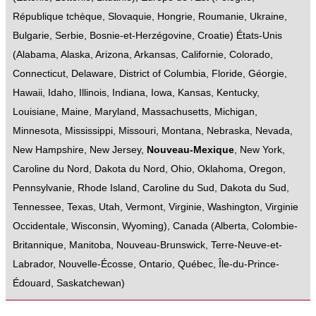
République tchèque
,
Slovaquie
,
Hongrie
,
Roumanie
,
Ukraine
,
Bulgarie
,
Serbie
,
Bosnie-et-Herzégovine
,
Croatie
)
États-Unis
(
Alabama
,
Alaska
,
Arizona
,
Arkansas
,
Californie
,
Colorado
,
Connecticut
,
Delaware
,
District of Columbia
,
Floride
,
Géorgie
,
Hawaii
,
Idaho
,
Illinois
,
Indiana
,
Iowa
,
Kansas
,
Kentucky
,
Louisiane
,
Maine
,
Maryland
,
Massachusetts
,
Michigan
,
Minnesota
,
Mississippi
,
Missouri
,
Montana
,
Nebraska
,
Nevada
,
New Hampshire
,
New Jersey
,
Nouveau-Mexique
,
New York
,
Caroline du Nord
,
Dakota du Nord
,
Ohio
,
Oklahoma
,
Oregon
,
Pennsylvanie
,
Rhode Island
,
Caroline du Sud
,
Dakota du Sud
,
Tennessee
,
Texas
,
Utah
,
Vermont
,
Virginie
,
Washington
,
Virginie
Occidentale
,
Wisconsin
,
Wyoming
),
Canada
(
Alberta
,
Colombie-
Britannique
,
Manitoba
,
Nouveau-Brunswick
,
Terre-Neuve-et-
Labrador
,
Nouvelle-Écosse
,
Ontario
,
Québec
,
Île-du-Prince-
Édouard
,
Saskatchewan
)