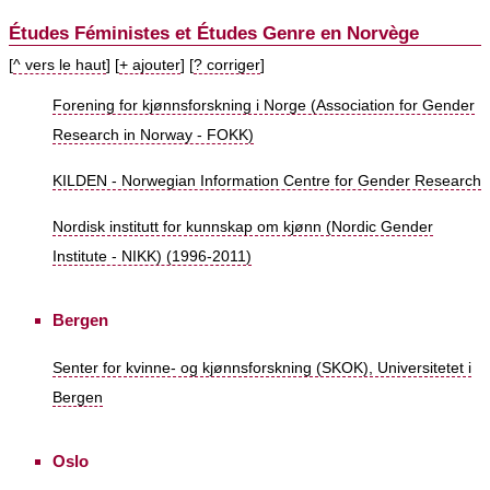
Études Féministes et Études Genre en Norvège
[
^ vers le haut
] [
+ ajouter
] [
? corriger
]
Forening for kjønnsforskning i Norge (Association for Gender
Research in Norway - FOKK)
KILDEN - Norwegian Information Centre for Gender Research
Nordisk institutt for kunnskap om kjønn (Nordic Gender
Institute - NIKK) (1996-2011)
Bergen
Senter for kvinne- og kjønnsforskning (SKOK), Universitetet i
Bergen
Oslo