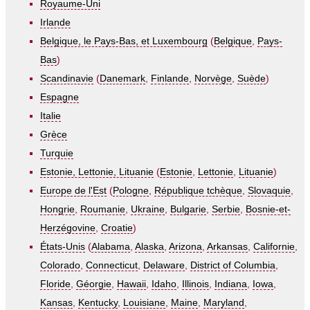
Royaume-Uni
Irlande
Belgique, le Pays-Bas, et Luxembourg
(
Belgique
,
Pays-
Bas
)
Scandinavie
(
Danemark
,
Finlande
,
Norvège
,
Suède
)
Espagne
Italie
Grèce
Turquie
Estonie, Lettonie, Lituanie
(
Estonie
,
Lettonie
,
Lituanie
)
Europe de l'Est
(
Pologne
,
République tchèque
,
Slovaquie
,
Hongrie
,
Roumanie
,
Ukraine
,
Bulgarie
,
Serbie
,
Bosnie-et-
Herzégovine
,
Croatie
)
États-Unis
(
Alabama
,
Alaska
,
Arizona
,
Arkansas
,
Californie
,
Colorado
,
Connecticut
,
Delaware
,
District of Columbia
,
Floride
,
Géorgie
,
Hawaii
,
Idaho
,
Illinois
,
Indiana
,
Iowa
,
Kansas
,
Kentucky
,
Louisiane
,
Maine
,
Maryland
,