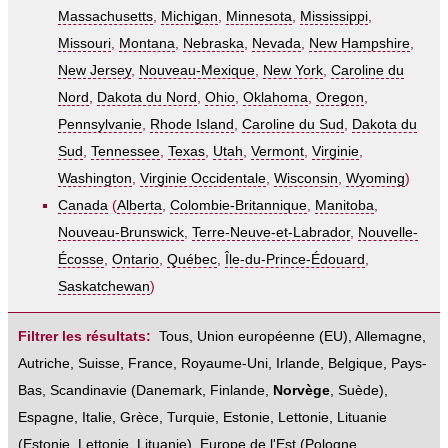
Massachusetts
,
Michigan
,
Minnesota
,
Mississippi
,
Missouri
,
Montana
,
Nebraska
,
Nevada
,
New Hampshire
,
New Jersey
,
Nouveau-Mexique
,
New York
,
Caroline du
Nord
,
Dakota du Nord
,
Ohio
,
Oklahoma
,
Oregon
,
Pennsylvanie
,
Rhode Island
,
Caroline du Sud
,
Dakota du
Sud
,
Tennessee
,
Texas
,
Utah
,
Vermont
,
Virginie
,
Washington
,
Virginie Occidentale
,
Wisconsin
,
Wyoming
)
Canada
(
Alberta
,
Colombie-Britannique
,
Manitoba
,
Nouveau-Brunswick
,
Terre-Neuve-et-Labrador
,
Nouvelle-
Écosse
,
Ontario
,
Québec
,
Île-du-Prince-Édouard
,
Saskatchewan
)
Filtrer les résultats:
Tous
,
Union européenne (EU)
,
Allemagne
,
Autriche
,
Suisse
,
France
,
Royaume-Uni
,
Irlande
,
Belgique
,
Pays-
Bas
,
Scandinavie
(
Danemark
,
Finlande
,
Norvège
,
Suède
),
Espagne
,
Italie
,
Grèce
,
Turquie
,
Estonie, Lettonie, Lituanie
(
Estonie
,
Lettonie
,
Lituanie
),
Europe de l'Est
(
Pologne
,