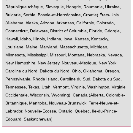
République tchèque
,
Slovaquie
,
Hongrie
,
Roumanie
,
Ukraine
,
Bulgarie
,
Serbie
,
Bosnie-et-Herzégovine
,
Croatie
)
États-Unis
(
Alabama
,
Alaska
,
Arizona
,
Arkansas
,
Californie
,
Colorado
,
Connecticut
,
Delaware
,
District of Columbia
,
Floride
,
Géorgie
,
Hawaii
,
Idaho
,
Illinois
,
Indiana
,
Iowa
,
Kansas
,
Kentucky
,
Louisiane
,
Maine
,
Maryland
,
Massachusetts
,
Michigan
,
Minnesota
,
Mississippi
,
Missouri
,
Montana
,
Nebraska
,
Nevada
,
New Hampshire
,
New Jersey
,
Nouveau-Mexique
,
New York
,
Caroline du Nord
,
Dakota du Nord
,
Ohio
,
Oklahoma
,
Oregon
,
Pennsylvanie
,
Rhode Island
,
Caroline du Sud
,
Dakota du Sud
,
Tennessee
,
Texas
,
Utah
,
Vermont
,
Virginie
,
Washington
,
Virginie
Occidentale
,
Wisconsin
,
Wyoming
),
Canada
(
Alberta
,
Colombie-
Britannique
,
Manitoba
,
Nouveau-Brunswick
,
Terre-Neuve-et-
Labrador
,
Nouvelle-Écosse
,
Ontario
,
Québec
,
Île-du-Prince-
Édouard
,
Saskatchewan
)