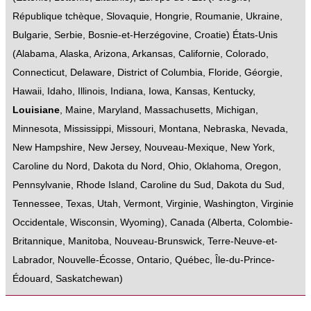
République tchèque
,
Slovaquie
,
Hongrie
,
Roumanie
,
Ukraine
,
Bulgarie
,
Serbie
,
Bosnie-et-Herzégovine
,
Croatie
)
États-Unis
(
Alabama
,
Alaska
,
Arizona
,
Arkansas
,
Californie
,
Colorado
,
Connecticut
,
Delaware
,
District of Columbia
,
Floride
,
Géorgie
,
Hawaii
,
Idaho
,
Illinois
,
Indiana
,
Iowa
,
Kansas
,
Kentucky
,
Louisiane
,
Maine
,
Maryland
,
Massachusetts
,
Michigan
,
Minnesota
,
Mississippi
,
Missouri
,
Montana
,
Nebraska
,
Nevada
,
New Hampshire
,
New Jersey
,
Nouveau-Mexique
,
New York
,
Caroline du Nord
,
Dakota du Nord
,
Ohio
,
Oklahoma
,
Oregon
,
Pennsylvanie
,
Rhode Island
,
Caroline du Sud
,
Dakota du Sud
,
Tennessee
,
Texas
,
Utah
,
Vermont
,
Virginie
,
Washington
,
Virginie
Occidentale
,
Wisconsin
,
Wyoming
),
Canada
(
Alberta
,
Colombie-
Britannique
,
Manitoba
,
Nouveau-Brunswick
,
Terre-Neuve-et-
Labrador
,
Nouvelle-Écosse
,
Ontario
,
Québec
,
Île-du-Prince-
Édouard
,
Saskatchewan
)