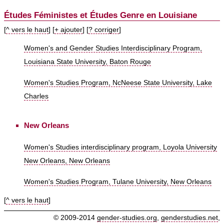
Études Féministes et Études Genre en Louisiane
[
^ vers le haut
] [
+ ajouter
] [
? corriger
]
Women's and Gender Studies Interdisciplinary Program,
Louisiana State University, Baton Rouge
Women's Studies Program, NcNeese State University, Lake
Charles
New Orleans
Women's Studies interdisciplinary program, Loyola University
New Orleans, New Orleans
Women's Studies Program, Tulane University, New Orleans
[
^ vers le haut
]
© 2009-2014
gender-studies.org
,
genderstudies.net
,