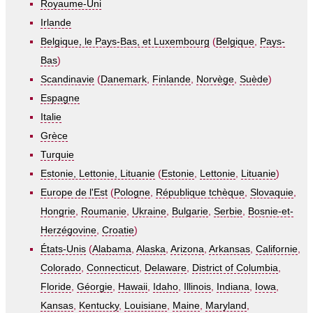
Royaume-Uni
Irlande
Belgique, le Pays-Bas, et Luxembourg
(
Belgique
,
Pays-
Bas
)
Scandinavie
(
Danemark
,
Finlande
,
Norvège
,
Suède
)
Espagne
Italie
Grèce
Turquie
Estonie, Lettonie, Lituanie
(
Estonie
,
Lettonie
,
Lituanie
)
Europe de l'Est
(
Pologne
,
République tchèque
,
Slovaquie
,
Hongrie
,
Roumanie
,
Ukraine
,
Bulgarie
,
Serbie
,
Bosnie-et-
Herzégovine
,
Croatie
)
États-Unis
(
Alabama
,
Alaska
,
Arizona
,
Arkansas
,
Californie
,
Colorado
,
Connecticut
,
Delaware
,
District of Columbia
,
Floride
,
Géorgie
,
Hawaii
,
Idaho
,
Illinois
,
Indiana
,
Iowa
,
Kansas
,
Kentucky
,
Louisiane
,
Maine
,
Maryland
,