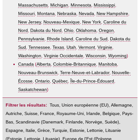
Massachusetts
,
Michigan
,
Minnesota
,
Mississippi
,
Missouri
,
Montana
,
Nebraska
,
Nevada
,
New Hampshire
,
New Jersey
,
Nouveau-Mexique
,
New York
,
Caroline du
Nord
,
Dakota du Nord
,
Ohio
,
Oklahoma
,
Oregon
,
Pennsylvanie
,
Rhode Island
,
Caroline du Sud
,
Dakota du
Sud
,
Tennessee
,
Texas
,
Utah
,
Vermont
,
Virginie
,
Washington
,
Virginie Occidentale
,
Wisconsin
,
Wyoming
)
Canada
(
Alberta
,
Colombie-Britannique
,
Manitoba
,
Nouveau-Brunswick
,
Terre-Neuve-et-Labrador
,
Nouvelle-
Écosse
,
Ontario
,
Québec
,
Île-du-Prince-Édouard
,
Saskatchewan
)
Filtrer les résultats:
Tous
,
Union européenne (EU)
,
Allemagne
,
Autriche
,
Suisse
,
France
,
Royaume-Uni
,
Irlande
,
Belgique
,
Pays-
Bas
,
Scandinavie
(
Danemark
,
Finlande
,
Norvège
,
Suède
),
Espagne
,
Italie
,
Grèce
,
Turquie
,
Estonie, Lettonie, Lituanie
(
Estonie
,
Lettonie
,
Lituanie
),
Europe de l'Est
(
Pologne
,