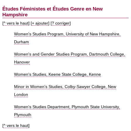
Études Féministes et Études Genre en New
Hampshire
[
^ vers le haut
] [
+ ajouter
] [
? corriger
]
Women's Studies Program, University of New Hampshire,
Durham
Women's and Gender Studies Program, Dartmouth College,
Hanover
Women's Studies, Keene State College, Kenne
Minor in Women's Studies, Colby-Sawyer College, New
London
Women's Studies Department, Plymouth State University,
Plymouth
[
^ vers le haut
]