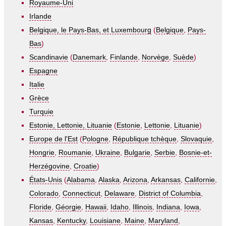
Royaume-Uni
Irlande
Belgique, le Pays-Bas, et Luxembourg
(
Belgique
,
Pays-
Bas
)
Scandinavie
(
Danemark
,
Finlande
,
Norvège
,
Suède
)
Espagne
Italie
Grèce
Turquie
Estonie, Lettonie, Lituanie
(
Estonie
,
Lettonie
,
Lituanie
)
Europe de l'Est
(
Pologne
,
République tchèque
,
Slovaquie
,
Hongrie
,
Roumanie
,
Ukraine
,
Bulgarie
,
Serbie
,
Bosnie-et-
Herzégovine
,
Croatie
)
États-Unis
(
Alabama
,
Alaska
,
Arizona
,
Arkansas
,
Californie
,
Colorado
,
Connecticut
,
Delaware
,
District of Columbia
,
Floride
,
Géorgie
,
Hawaii
,
Idaho
,
Illinois
,
Indiana
,
Iowa
,
Kansas
,
Kentucky
,
Louisiane
,
Maine
,
Maryland
,