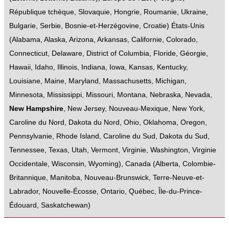
République tchèque
,
Slovaquie
,
Hongrie
,
Roumanie
,
Ukraine
,
Bulgarie
,
Serbie
,
Bosnie-et-Herzégovine
,
Croatie
)
États-Unis
(
Alabama
,
Alaska
,
Arizona
,
Arkansas
,
Californie
,
Colorado
,
Connecticut
,
Delaware
,
District of Columbia
,
Floride
,
Géorgie
,
Hawaii
,
Idaho
,
Illinois
,
Indiana
,
Iowa
,
Kansas
,
Kentucky
,
Louisiane
,
Maine
,
Maryland
,
Massachusetts
,
Michigan
,
Minnesota
,
Mississippi
,
Missouri
,
Montana
,
Nebraska
,
Nevada
,
New Hampshire
,
New Jersey
,
Nouveau-Mexique
,
New York
,
Caroline du Nord
,
Dakota du Nord
,
Ohio
,
Oklahoma
,
Oregon
,
Pennsylvanie
,
Rhode Island
,
Caroline du Sud
,
Dakota du Sud
,
Tennessee
,
Texas
,
Utah
,
Vermont
,
Virginie
,
Washington
,
Virginie
Occidentale
,
Wisconsin
,
Wyoming
),
Canada
(
Alberta
,
Colombie-
Britannique
,
Manitoba
,
Nouveau-Brunswick
,
Terre-Neuve-et-
Labrador
,
Nouvelle-Écosse
,
Ontario
,
Québec
,
Île-du-Prince-
Édouard
,
Saskatchewan
)