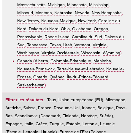
Massachusetts
,
Michigan
,
Minnesota
,
Mississippi
,
Missouri
,
Montana
,
Nebraska
,
Nevada
,
New Hampshire
,
New Jersey
,
Nouveau-Mexique
,
New York
,
Caroline du
Nord
,
Dakota du Nord
,
Ohio
,
Oklahoma
,
Oregon
,
Pennsylvanie
,
Rhode Island
,
Caroline du Sud
,
Dakota du
Sud
,
Tennessee
,
Texas
,
Utah
,
Vermont
,
Virginie
,
Washington
,
Virginie Occidentale
,
Wisconsin
,
Wyoming
)
Canada
(
Alberta
,
Colombie-Britannique
,
Manitoba
,
Nouveau-Brunswick
,
Terre-Neuve-et-Labrador
,
Nouvelle-
Écosse
,
Ontario
,
Québec
,
Île-du-Prince-Édouard
,
Saskatchewan
)
Filtrer les résultats:
Tous
,
Union européenne (EU)
,
Allemagne
,
Autriche
,
Suisse
,
France
,
Royaume-Uni
,
Irlande
,
Belgique
,
Pays-
Bas
,
Scandinavie
(
Danemark
,
Finlande
,
Norvège
,
Suède
),
Espagne
,
Italie
,
Grèce
,
Turquie
,
Estonie, Lettonie, Lituanie
(
Estonie
,
Lettonie
,
Lituanie
),
Europe de l'Est
(
Pologne
,