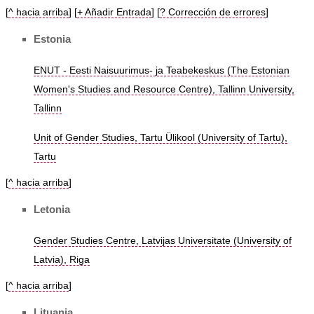
[
^ hacia arriba
] [
+ Añadir Entrada
] [
? Corrección de errores
]
Estonia
ENUT - Eesti Naisuurimus- ja Teabekeskus (The Estonian
Women's Studies and Resource Centre), Tallinn University,
Tallinn
Unit of Gender Studies, Tartu Ülikool (University of Tartu),
Tartu
[
^ hacia arriba
]
Letonia
Gender Studies Centre, Latvijas Universitate (University of
Latvia), Riga
[
^ hacia arriba
]
Lituania