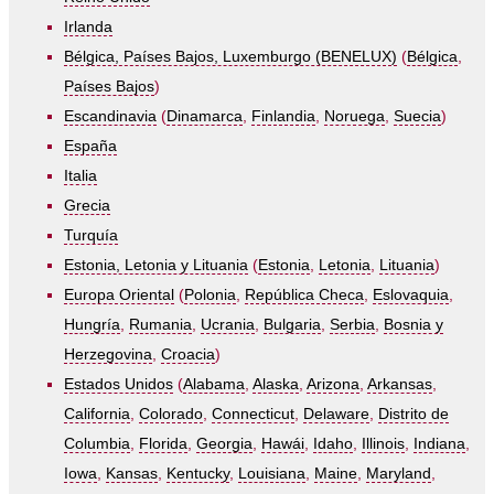
Irlanda
Bélgica, Países Bajos, Luxemburgo (BENELUX)
(
Bélgica
,
Países Bajos
)
Escandinavia
(
Dinamarca
,
Finlandia
,
Noruega
,
Suecia
)
España
Italia
Grecia
Turquía
Estonia, Letonia y Lituania
(
Estonia
,
Letonia
,
Lituania
)
Europa Oriental
(
Polonia
,
República Checa
,
Eslovaquia
,
Hungría
,
Rumania
,
Ucrania
,
Bulgaria
,
Serbia
,
Bosnia y
Herzegovina
,
Croacia
)
Estados Unidos
(
Alabama
,
Alaska
,
Arizona
,
Arkansas
,
California
,
Colorado
,
Connecticut
,
Delaware
,
Distrito de
Columbia
,
Florida
,
Georgia
,
Hawái
,
Idaho
,
Illinois
,
Indiana
,
Iowa
,
Kansas
,
Kentucky
,
Louisiana
,
Maine
,
Maryland
,