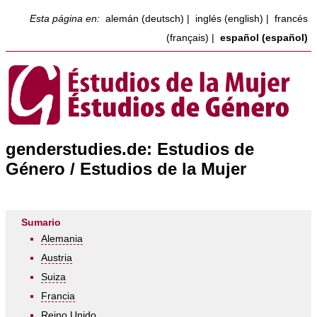
Esta página en:
alemán (deutsch)
|
inglés (english)
|
francés
(français)
|
español (español)
genderstudies.de: Estudios de
Género / Estudios de la Mujer
Sumario
Alemania
Austria
Suiza
Francia
Reino Unido