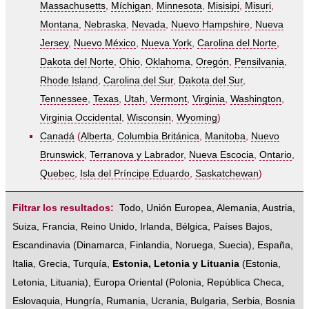
Massachusetts
,
Míchigan
,
Minnesota
,
Misisipi
,
Misuri
,
Montana
,
Nebraska
,
Nevada
,
Nuevo Hampshire
,
Nueva
Jersey
,
Nuevo México
,
Nueva York
,
Carolina del Norte
,
Dakota del Norte
,
Ohio
,
Oklahoma
,
Oregón
,
Pensilvania
,
Rhode Island
,
Carolina del Sur
,
Dakota del Sur
,
Tennessee
,
Texas
,
Utah
,
Vermont
,
Virginia
,
Washington
,
Virginia Occidental
,
Wisconsin
,
Wyoming
)
Canadá
(
Alberta
,
Columbia Británica
,
Manitoba
,
Nuevo
Brunswick
,
Terranova y Labrador
,
Nueva Escocia
,
Ontario
,
Quebec
,
Isla del Príncipe Eduardo
,
Saskatchewan
)
Filtrar los resultados:
Todo
,
Unión Europea
,
Alemania
,
Austria
,
Suiza
,
Francia
,
Reino Unido
,
Irlanda
,
Bélgica
,
Países Bajos
,
Escandinavia
(
Dinamarca
,
Finlandia
,
Noruega
,
Suecia
),
España
,
Italia
,
Grecia
,
Turquía
,
Estonia, Letonia y Lituania
(
Estonia
,
Letonia
,
Lituania
),
Europa Oriental
(
Polonia
,
República Checa
,
Eslovaquia
,
Hungría
,
Rumania
,
Ucrania
,
Bulgaria
,
Serbia
,
Bosnia