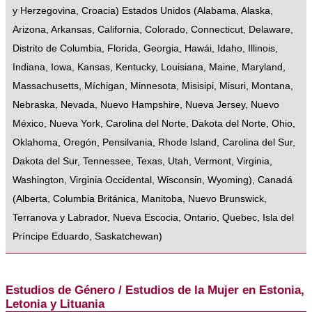
y Herzegovina
,
Croacia
)
Estados Unidos
(
Alabama
,
Alaska
,
Arizona
,
Arkansas
,
California
,
Colorado
,
Connecticut
,
Delaware
,
Distrito de Columbia
,
Florida
,
Georgia
,
Hawái
,
Idaho
,
Illinois
,
Indiana
,
Iowa
,
Kansas
,
Kentucky
,
Louisiana
,
Maine
,
Maryland
,
Massachusetts
,
Míchigan
,
Minnesota
,
Misisipi
,
Misuri
,
Montana
,
Nebraska
,
Nevada
,
Nuevo Hampshire
,
Nueva Jersey
,
Nuevo
México
,
Nueva York
,
Carolina del Norte
,
Dakota del Norte
,
Ohio
,
Oklahoma
,
Oregón
,
Pensilvania
,
Rhode Island
,
Carolina del Sur
,
Dakota del Sur
,
Tennessee
,
Texas
,
Utah
,
Vermont
,
Virginia
,
Washington
,
Virginia Occidental
,
Wisconsin
,
Wyoming
),
Canadá
(
Alberta
,
Columbia Británica
,
Manitoba
,
Nuevo Brunswick
,
Terranova y Labrador
,
Nueva Escocia
,
Ontario
,
Quebec
,
Isla del
Príncipe Eduardo
,
Saskatchewan
)
Estudios de Género / Estudios de la Mujer en Estonia,
Letonia y Lituania