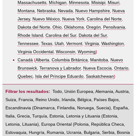
Massachusetts
,
Míchigan
,
Minnesota
,
Misisipi
,
Misuri
,
Montana
,
Nebraska
,
Nevada
,
Nuevo Hampshire
,
Nueva
Jersey
,
Nuevo México
,
Nueva York
,
Carolina del Norte
,
Dakota del Norte
,
Ohio
,
Oklahoma
,
Oregón
,
Pensilvania
,
Rhode Island
,
Carolina del Sur
,
Dakota del Sur
,
Tennessee
,
Texas
,
Utah
,
Vermont
,
Virginia
,
Washington
,
Virginia Occidental
,
Wisconsin
,
Wyoming
)
Canadá
(
Alberta
,
Columbia Británica
,
Manitoba
,
Nuevo
Brunswick
,
Terranova y Labrador
,
Nueva Escocia
,
Ontario
,
Quebec
,
Isla del Príncipe Eduardo
,
Saskatchewan
)
Filtrar los resultados:
Todo
,
Unión Europea
,
Alemania
,
Austria
,
Suiza
,
Francia
,
Reino Unido
,
Irlanda
,
Bélgica
,
Países Bajos
,
Escandinavia
(
Dinamarca
,
Finlandia
,
Noruega
,
Suecia
),
España
,
Italia
,
Grecia
,
Turquía
,
Estonia, Letonia y Lituania
(
Estonia
,
Letonia
,
Lituania
),
Europa Oriental
(
Polonia
,
República Checa
,
Eslovaquia
,
Hungría
,
Rumania
,
Ucrania
,
Bulgaria
,
Serbia
,
Bosnia