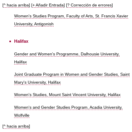
[
^ hacia arriba
] [
+ Añadir Entrada
] [
? Corrección de errores
]
Women's Studies Program, Faculty of Arts, St. Francis Xavier
University, Antigonish
Halifax
Gender and Women's Programme, Dalhousie University,
Halifax
Joint Graduate Program in Women and Gender Studies, Saint
Mary's University, Halifax
Women's Studies, Mount Saint Vincent University, Halifax
Women's and Gender Studies Program, Acadia University,
Wolfville
[
^ hacia arriba
]