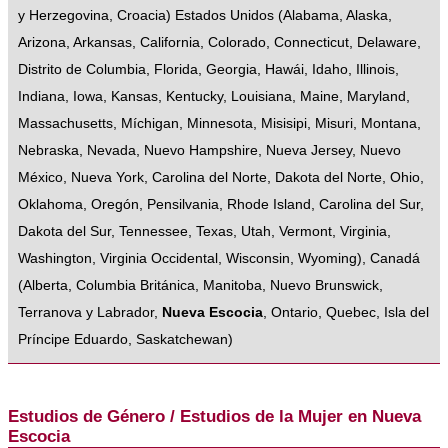
y Herzegovina
,
Croacia
)
Estados Unidos
(
Alabama
,
Alaska
,
Arizona
,
Arkansas
,
California
,
Colorado
,
Connecticut
,
Delaware
,
Distrito de Columbia
,
Florida
,
Georgia
,
Hawái
,
Idaho
,
Illinois
,
Indiana
,
Iowa
,
Kansas
,
Kentucky
,
Louisiana
,
Maine
,
Maryland
,
Massachusetts
,
Míchigan
,
Minnesota
,
Misisipi
,
Misuri
,
Montana
,
Nebraska
,
Nevada
,
Nuevo Hampshire
,
Nueva Jersey
,
Nuevo
México
,
Nueva York
,
Carolina del Norte
,
Dakota del Norte
,
Ohio
,
Oklahoma
,
Oregón
,
Pensilvania
,
Rhode Island
,
Carolina del Sur
,
Dakota del Sur
,
Tennessee
,
Texas
,
Utah
,
Vermont
,
Virginia
,
Washington
,
Virginia Occidental
,
Wisconsin
,
Wyoming
),
Canadá
(
Alberta
,
Columbia Británica
,
Manitoba
,
Nuevo Brunswick
,
Terranova y Labrador
,
Nueva Escocia
,
Ontario
,
Quebec
,
Isla del
Príncipe Eduardo
,
Saskatchewan
)
Estudios de Género / Estudios de la Mujer en Nueva
Escocia