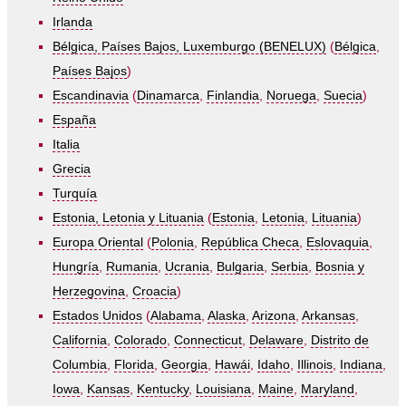
Irlanda
Bélgica, Países Bajos, Luxemburgo (BENELUX)
(
Bélgica
,
Países Bajos
)
Escandinavia
(
Dinamarca
,
Finlandia
,
Noruega
,
Suecia
)
España
Italia
Grecia
Turquía
Estonia, Letonia y Lituania
(
Estonia
,
Letonia
,
Lituania
)
Europa Oriental
(
Polonia
,
República Checa
,
Eslovaquia
,
Hungría
,
Rumania
,
Ucrania
,
Bulgaria
,
Serbia
,
Bosnia y
Herzegovina
,
Croacia
)
Estados Unidos
(
Alabama
,
Alaska
,
Arizona
,
Arkansas
,
California
,
Colorado
,
Connecticut
,
Delaware
,
Distrito de
Columbia
,
Florida
,
Georgia
,
Hawái
,
Idaho
,
Illinois
,
Indiana
,
Iowa
,
Kansas
,
Kentucky
,
Louisiana
,
Maine
,
Maryland
,