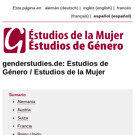
Esta página en:
alemán (deutsch)
|
inglés (english)
|
francés
(français)
|
español (español)
genderstudies.de: Estudios de
Género / Estudios de la Mujer
Sumario
Alemania
Austria
Suiza
Francia
Reino Unido